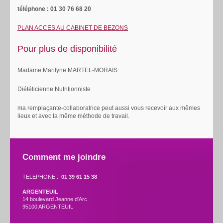
téléphone : 01 30 76 68 20
PLAN ACCES AU CABINET DE BEZONS
Pour plus de disponibilité
Madame Marilyne MARTEL-MORAIS
Diététicienne Nutritionniste
ma remplaçante-collaboratrice peut aussi vous recevoir aux mêmes
lieux et avec la même méthode de travail.
Comment me joindre
TELEPHONE :
01 39 61 15 38
ARGENTEUIL
14 boulevard Jeanne d'Arc
95100 ARGENTEUIL