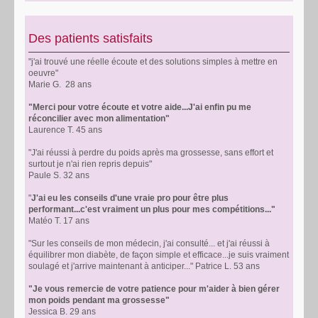
Des patients satisfaits
"j'ai trouvé une réelle écoute et des solutions simples à mettre en
oeuvre"
Marie G. 28 ans
"Merci pour votre écoute et votre aide...J'ai enfin pu me
réconcilier avec mon alimentation"
Laurence T. 45 ans
"J'ai réussi à perdre du poids après ma grossesse, sans effort et
surtout je n'ai rien repris depuis"
Paule S. 32 ans
"
J'ai eu les conseils d'une vraie pro pour être plus
performant...c'est vraiment un plus pour mes compétitions..."
Matéo T. 17 ans
"Sur les conseils de mon médecin, j'ai consulté... et j'ai réussi à
équilibrer mon diabète, de façon simple et efficace...je suis vraiment
soulagé et j'arrive maintenant à anticiper..." Patrice L. 53 ans
"Je vous remercie de votre patience pour m'aider à bien gérer
mon poids pendant ma grossesse"
Jessica B. 29 ans