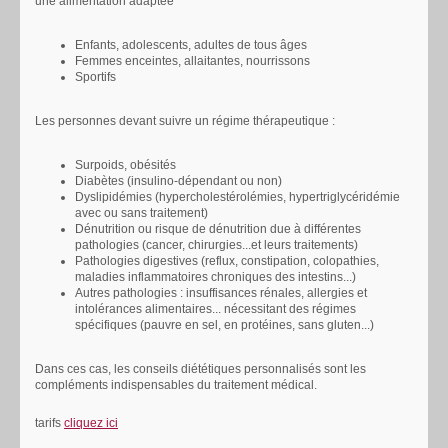
une alimentation adaptée
Enfants, adolescents, adultes de tous âges
Femmes enceintes, allaitantes, nourrissons
Sportifs
Les personnes devant suivre un régime thérapeutique :
Surpoids, obésités
Diabètes (insulino-dépendant ou non)
Dyslipidémies (hypercholestérolémies, hypertriglycéridémie
avec ou sans traitement)
Dénutrition ou risque de dénutrition due à différentes
pathologies (cancer, chirurgies...et leurs traitements)
Pathologies digestives (reflux, constipation, colopathies,
maladies inflammatoires chroniques des intestins...)
Autres pathologies : insuffisances rénales, allergies et
intolérances alimentaires... nécessitant des régimes
spécifiques (pauvre en sel, en protéines, sans gluten...)
Dans ces cas, les conseils diététiques personnalisés sont les
compléments indispensables du traitement médical.
tarifs
cliquez ici