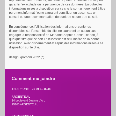
réputées fiables. Toutefois, Madame Sophie Cantin-Dienon ne peut
garantir l'exactitude ou la pertinence de ces données. En outre, les
informations mises à disposition sur ce site le sont uniquement à titre
purement informatif et ne sauraient constituer en aucun cas un
conseil ou une recommandation de quelque nature que ce soit.
En conséquence, l'Utilisation des informations et contenus
disponibles sur l'ensemble du site, ne sauraient en aucun cas
engager la responsabilité de Madame Sophie Cantin-Dienon, à
quelque titre que ce soit. L'Utilisateur est seul maître de la bonne
utilisation, avec discernement et esprit, des informations mises à sa
disposition sur le Site.
design Ypomoni 2022 (c)
Comment me joindre
TELEPHONE :
01 39 61 15 38
ARGENTEUIL
14 boulevard Jeanne d'Arc
95100 ARGENTEUIL
SARTROUVILLE