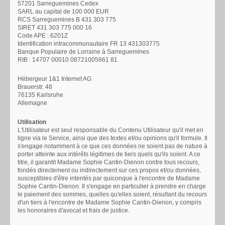
57201 Sarreguemines Cedex
SARL au capital de 100 000 EUR
RCS Sarreguemines B 431 303 775
SIRET 431 303 775 000 16
Code APE : 6201Z
Identification intracommunautaire FR 13 431303775
Banque Populaire de Lorraine à Sarreguemines
RIB : 14707 00010 08721005661 81
Hébergeur 1&1 Internet AG
Brauerstr. 48
76135 Karlsruhe
Allemagne
Utilisation
L'Utilisateur est seul responsable du Contenu Utilisateur qu'il met en
ligne via le Service, ainsi que des textes et/ou opinions qu'il formule. Il
s'engage notamment à ce que ces données ne soient pas de nature à
porter atteinte aux intérêts légitimes de tiers quels qu'ils soient. A ce
titre, il garantit Madame Sophie Cantin-Dienon contre tous recours,
fondés directement ou indirectement sur ces propos et/ou données,
susceptibles d'être intentés par quiconque à l'encontre de Madame
Sophie Cantin-Dienon. Il s'engage en particulier à prendre en charge
le paiement des sommes, quelles qu'elles soient, résultant du recours
d'un tiers à l'encontre de Madame Sophie Cantin-Dienon, y compris
les honoraires d'avocat et frais de justice.